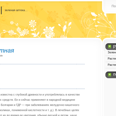
По
|
зеленая аптека…
р
стная
Зелен
min
Расте
Расте
п
 известна с глубокой древности и употреблялась в качестве
х средств. Ее и сейчас применяют в народной медицине
в Болгарии и ГДР — при заболеваниях желудочно-кишечного
коликах, пониженной кислотности и т. д.). В лечебных целях
т их во время ее цветения, обычно весной и летом, чаще