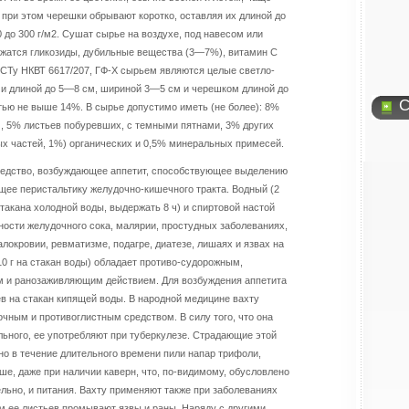
; при этом черешки обрывают коротко, оставляя их длиной до
 до 300 г/м2. Сушат сырье на воздухе, под навесом или
ржатся гликозиды, дубильные вещества (3—7%), витамин С
ОСТу НКВТ 6617/207, ГФ-Х сырьем являются целые светло-
ми длиной до 5—8 см, шириной 3—5 см и черешком длиной до
С
стью не выше 14%. В сырье допустимо иметь (не более): 8%
м, 5% листьев побуревших, с темными пятнами, 3% других
х частей, 1%) органических и 0,5% минеральных примесей.
редство, возбуждающее аппетит, способствующее выделению
ее перистальтику желудочно-кишечного тракта. Водный (2
такана холодной воды, выдержать 8 ч) и спиртовой настой
ости желудочного сока, малярии, простудных заболеваниях,
алокровии, ревматизме, подагре, диатезе, лишаях и язвах на
0 г на стакан воды) обладает противо-судорожным,
 и ранозаживляющим действием. Для возбуждения аппетита
ев на стакан кипящей воды. В народной медицине вахту
ным и противоглистным средством. В силу того, что она
ьного, ее употребляют при туберкулезе. Страдающие этой
о в течение длительного времени пили напар трифоли,
ше, даже при наличии каверн, что, по-видимому, обусловлено
льно, и питания. Вахту применяют также при заболеваниях
м ее листьев промывают язвы и раны. Наряду с другими