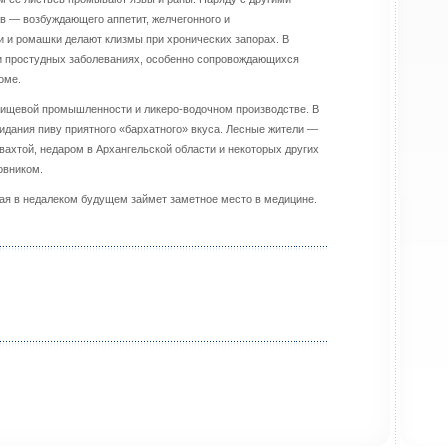
ев — возбуждающего аппетит, желчегонного и
и и ромашки делают клизмы при хронических запорах. В
и простудных заболеваниях, особенно сопровождающихся
оме.
пищевой промышленности и ликеро-водочном производстве. В
идания пиву приятного «бархатного» вкуса. Лесные жители —
вахтой, недаром в Архангельской области и некоторых других
овником.
ная в недалеком будущем займет заметное место в медицине.