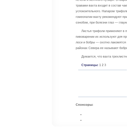
травами вахта входит в состав ча
успокоительного. Напаром трифол
гомеопатии вахту рекомендуют пр
ознобом, при болезни глаз — глаук
Листья трифоли применяют в 
пивоварении их используют для пр
лоси и бобры — охотно лакомятся 
районах Севера ее называют бобр
Думается, что вахта трехлист
Страницы:
1
2
3
Спонсоры: