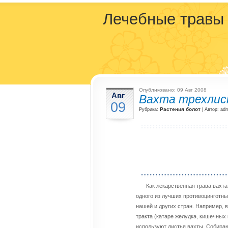
Лечебные травы
Опубликовано: 09 Авг 2008
Авг
Вахта трехли
09
Растения болот
Рубрика:
| Автор: ad
Как лекарственная трава вахта
одного из лучших противоцинготны
нашей и других стран. Например, 
тракта (катаре желудка, кишечных 
используют листья вахты. Собираю