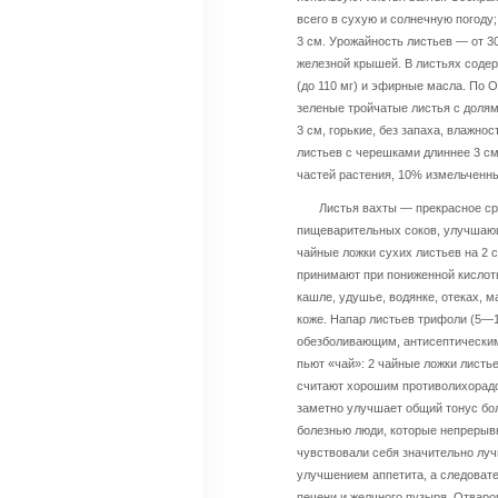
всего в сухую и солнечную погоду
3 см. Урожайность листьев — от 30
железной крышей. В листьях соде
(до 110 мг) и эфирные масла. По 
зеленые тройчатые листья с доля
3 см, горькие, без запаха, влажно
листьев с черешками длиннее 3 с
частей растения, 10% измельченны
Листья вахты — прекрасное с
пищеварительных соков, улучшающ
чайные ложки сухих листьев на 2 с
принимают при пониженной кислотн
кашле, удушье, водянке, отеках, м
коже. Напар листьев трифоли (5—1
обезболивающим, антисептическим
пьют «чай»: 2 чайные ложки листь
считают хорошим противолихорадоч
заметно улучшает общий тонус бол
болезнью люди, которые непрерывн
чувствовали себя значительно луч
улучшением аппетита, а следовате
печени и желчного пузыря. Отваро