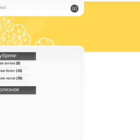
иск:
убрики
ая аптека
(8)
ния болот
(15)
ния лесов
(36)
олезное