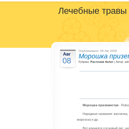
Лечебные травы
Опубликовано: 08 Авг 2008
Авг
Морошка призе
08
Растения болот
Рубрика:
| Автор: ad
Морошка приземистая
- Rubu
Народные названия: вахлачка, 
морозска и др.
Вот кончился сосновый лес, на