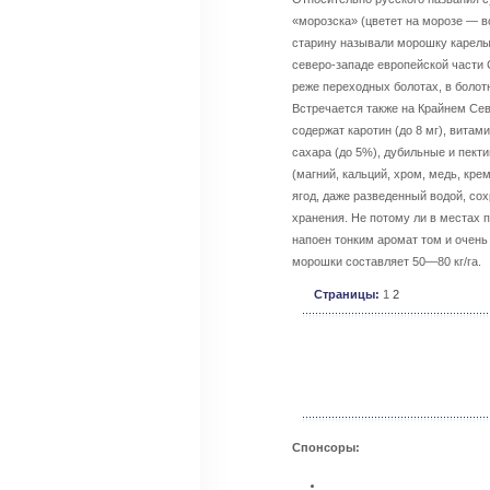
«морозска» (цветет на морозе — во
старину называли морошку карелы
северо-западе европейской части 
реже переходных болотах, в болот
Встречается также на Крайнем Се
содержат каротин (до 8 мг), витам
сахара (до 5%), дубильные и пект
(магний, кальций, хром, медь, кре
ягод, даже разведенный водой, со
хранения. Не потому ли в местах 
напоен тонким аромат том и очень
морошки составляет 50—80 кг/га.
Страницы:
1
2
Спонсоры: