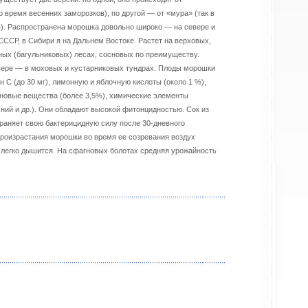
 время весенних заморозков), по другой — от «мура» (так в
). Распространена морошка довольно широко — на севере и
СССР, в Сибири я на Дальнем Востоке. Растет на верховых,
ных (багульниковых) лесах, сосновых по преимуществу.
вере — в моховых и кустарниковых тундрах. Плоды морошки
ин С (до 30 мг), лимонную и яблочную кислоты (около 1 %),
иновые вещества (более 3,5%), химические элементы
мний и др.). Они обладают высокой фитонцидностью. Сок из
храняет свою бактерицидную силу после 30-дневного
произрастания морошки во время ее созревания воздух
 легко дышится. На сфагновых болотах средняя урожайность