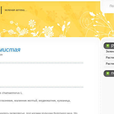
По
|
зеленая аптека…
р
мистая
Зелен
min
Расте
Расте
п
s chamaemorus L.
глазневик, малинник желтый, медвежатник, куманица,
чалось редколесье, под ногами подушки болотного мха. Но