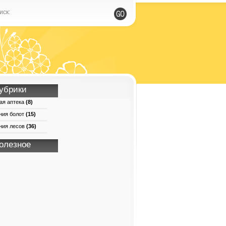
иск:
убрики
ая аптека
(8)
ния болот
(15)
ния лесов
(36)
олезное