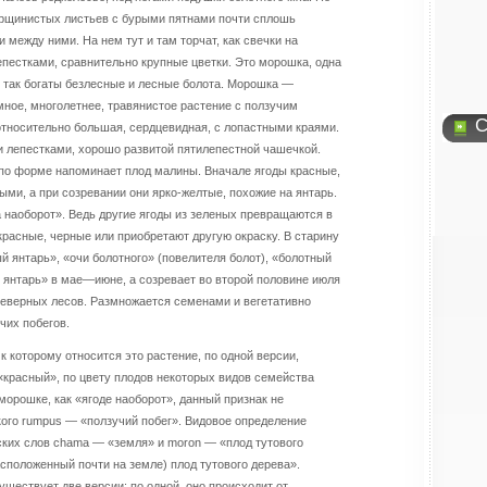
орщинистых листьев с бурыми пятнами почти сплошь
 между ними. На нем тут и там торчат, как свечки на
лепестками, сравнительно крупные цветки. Это морошка, одна
 так богаты безлесные и лесные болота. Морошка —
мное, многолетнее, травянистое растение с ползучим
С
относительно большая, сердцевидная, с лопастными краями.
и лепестками, хорошо развитой пятилепестной чашечкой.
 по форме напоминает плод малины. Вначале ягоды красные,
ыми, а при созревании они ярко-желтые, похожие на янтарь.
 наоборот». Ведь другие ягоды из зеленых превращаются в
красные, черные или приобретают другую окраску. В старину
 янтарь», «очи болотного» (повелителя болот), «болотный
ый янтарь» в мае—июне, а созревает во второй половине июля
северных лесов. Размножается семенами и вегетативно
чих побегов.
к которому относится это растение, по одной версии,
 «красный», по цвету плодов некоторых видов семейства
морошке, как «ягоде наоборот», данный признак не
ского rumpus — «ползучий побег». Видовое определение
ских слов chama — «земля» и moron — «плод тутового
расположенный почти на земле) плод тутового дерева».
уществует две версии: по одной, оно происходит от