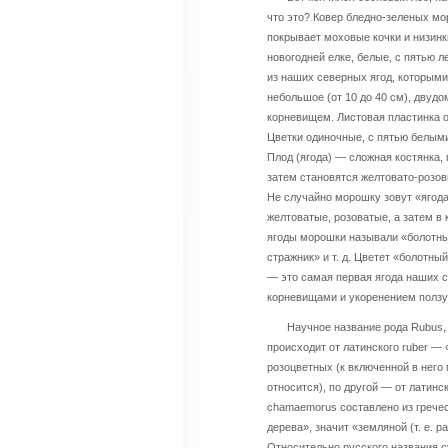
что это? Ковер бледно-зеленых м
покрывает моховые кочки и низинки
новогодней елке, белые, с пятью 
из наших северных ягод, которыми
небольшое (от 10 до 40 см), двудо
корневищем. Листовая пластинка 
Цветки одиночные, с пятью белым
Плод (ягода) — сложная костянка,
затем становятся желтовато-розов
Не случайно морошку зовут «ягода
желтоватые, розоватые, а затем в 
ягоды морошки называли «болотный
стражник» и т. д. Цветет «болотн
— это самая первая ягода наших 
корневищами и укоренением ползу
Научное название рода Rubus, 
происходит от латинского ruber —
розоцветных (к включенной в него 
относится), по другой — от латин
chamaemorus составлено из грече
дерева», значит «земляной (т. е. 
Относительно русского названия с