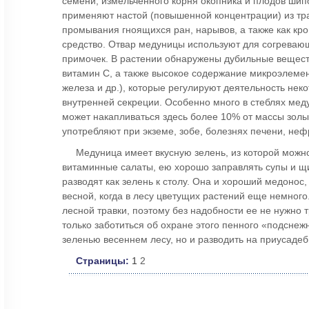
семени, измельченного корня окопника и плодов шип
применяют настой (повышенной концентрации) из тр
промывания гноящихся ран, нарывов, а также как к
средство. Отвар медуницы используют для согреваю
примочек. В растении обнаружены дубильные веществ
витамин С, а также высокое содержание микроэлемен
железа и др.), которые регулируют деятельность нек
внутренней секреции. Особенно много в стеблях мед
может накапливаться здесь более 10% от массы золы
употребляют при экземе, зобе, болезнях печени, неф
Медуница имеет вкусную зелень, из которой можн
витаминные салаты, ею хорошо заправлять супы и щи
разводят как зелень к столу. Она и хороший медонос
весной, когда в лесу цветущих растений еще немного
лесной травки, поэтому без надобности ее не нужно т
только заботиться об охране этого пенного «подснеж
зеленью весеннем лесу, но и разводить на приусадеб
Страницы:
1
2