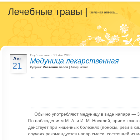
Лечебные травы
|
зеленая аптека…
Опубликовано: 21 Авг 2008
Авг
Медуница лекарственная
21
Растения лесов
Рубрика:
| Автор: admin
Обычно употребляют медуницу в виде напара — 30
По наблюдениям М. А. и И. М. Носалей, прием таког
действует при кишечных болезнях (поносы, рези в киш
случаях рекомендуется напар смеси, состоящей из м